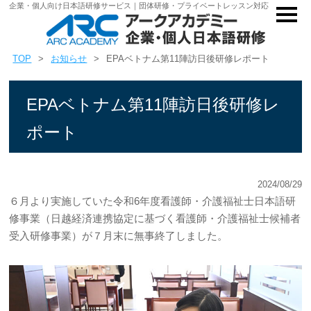
企業・個人向け日本語研修サービス｜団体研修・プライベートレッスン対応
TOP
お知らせ
EPAベトナム第11陣訪日後研修レポート
EPAベトナム第11陣訪日後研修レ
ポート
2024/08/29
６月より実施していた令和6年度看護師・介護福祉士日本語研
修事業（日越経済連携協定に基づく看護師・介護福祉士候補者
受入研修事業）が７月末に無事終了しました。