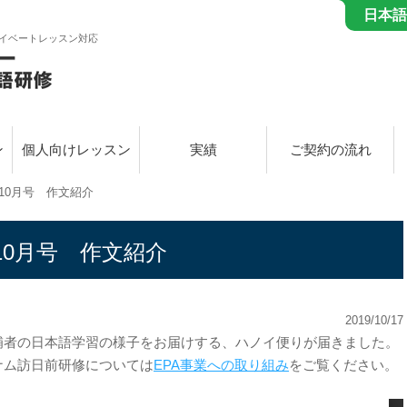
日本語
イベートレッスン対応
ン
個人向けレッスン
実績
ご契約の流れ
10月号 作文紹介
10月号 作文紹介
2019/10/17
補者の日本語学習の様子をお届けする、ハノイ便りが届きました。
ナム訪日前研修については
EPA事業への取り組み
をご覧ください。