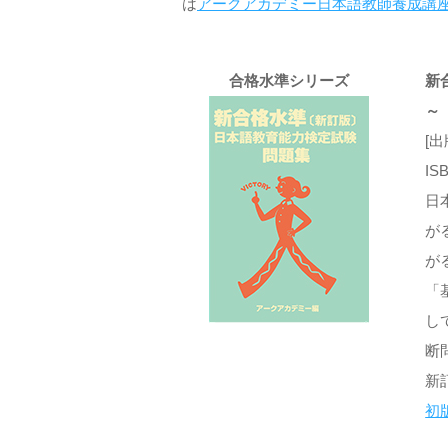
は
アークアカデミー日本語教師養成講
合格水準シリーズ
新
～
[
IS
日
が
が
「
し
断
新
初