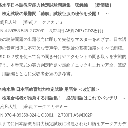
格水準日本語教育能力検定試験問題集 聴解編 ［新装版］
 検定試験の最難関「聴解」試験征服の秘伝を公開！ ～
出版]凡人社 [著者]アークアカデミー
BN:4-89358-545-2 C3081 3,024円 A5判74P (CD2枚付)
去の聴解問題の出題傾向に即して完璧なマスターをめざす。日本語
師の音声指導に不可欠な音声学、音韻論の基礎知識をすべて網羅。
解ＣＤ２枚を使って音の聞き分けやアクセントの聞き取りを実戦的
行う。本番形式の実力判定問題で最終チェックもこれで万全。筆記
、用語編とともに受験者必須の参考書。
合格水準 日本語教育能力検定試験 用語集 ＜改訂版＞
 検定合格者が推薦する用語集！ 必須用語はこれでバッチリ ～
出版]凡人社 [著者]アークアカデミー
BN:978-4-89358-824-1 C3081 2,730円 A5判302P
れまでに日本語教育能力検定試験に出題された用語をアークアカデ