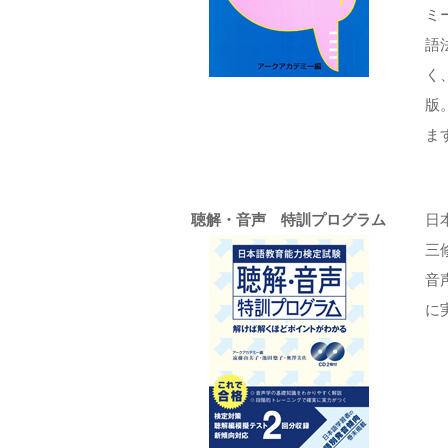
ミ
語
く
版
ま
聴解・音声 特訓プログラム
日
三修
音
に