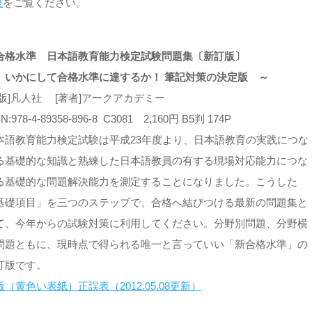
座
をご覧ください。
合格水準 日本語教育能力検定試験問題集〔新訂版〕
 いかにして合格水準に達するか！ 筆記対策の決定版 ～
出版]凡人社 [著者]アークアカデミー
BN:978-4-89358-896-8 C3081 2,160円 B5判 174P
本語教育能力検定試験は平成23年度より、日本語教育の実践につな
る基礎的な知識と熟練した日本語教員の有する現場対応能力につな
る基礎的な問題解決能力を測定することになりました。こうした
基礎項目」を三つのステップで、合格へ結びつける最新の問題集と
て、今年からの試験対策に利用してください。分野別問題、分野横
問題ともに、現時点で得られる唯一と言っていい「新合格水準」の
訂版です。
版（黄色い表紙）正誤表（2012.05.08更新）