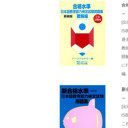
合
～
[
IS
過
教
聴
に
編
新
～
[
IS
こ